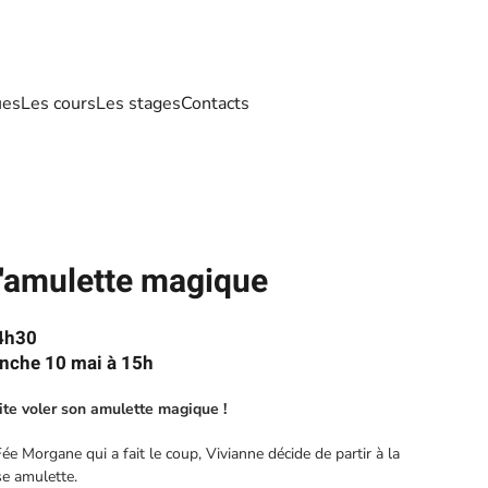
ues
Les cours
Les stages
Contacts
 l'amulette magique
14h30
anche 10 mai à 15h
aite voler son amulette magique !
ée Morgane qui a fait le coup, Vivianne décide de partir à la
se amulette.